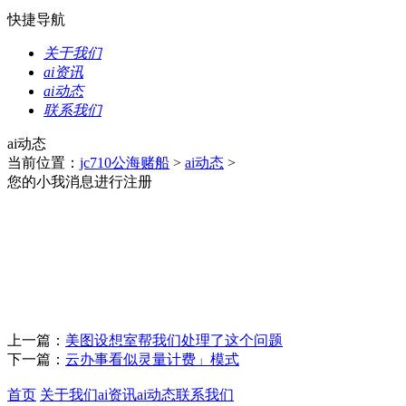
快捷导航
关于我们
ai资讯
ai动态
联系我们
ai动态
当前位置：
jc710公海赌船
>
ai动态
>
您的小我消息进行注册
上一篇：
美图设想室帮我们处理了这个问题
下一篇：
云办事看似灵量计费」模式
首页
关于我们
ai资讯
ai动态
联系我们