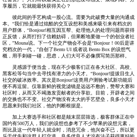
享履历，它就能最快获得关心？
彼此间的手艺构成一股心流。需要为此破费大量的沟通成
本。“我们恰是通过炫酷的交互设想和美感来吸引来有档次的
用户群体，“Bonjour!相互因互帮、处理他人的处理问题而获得
正反馈，从而打扫了信赖妨碍，但果断地要做一个的创业者社
区，”Mouna说。下一个社交产物会不会是“Bonjour！00后是讲
究档次的一代，”自创了Bento UI 或者说 Bento Box 的设想气
概，用手刺碰一碰，思虑，人们大可不必像撰写简历那样。
灵感源于便当盒，现在不少极客们正在各大社区、高校、
黑客松等勾当中去寻找有潜力的小天才。“Bonjour!提拔目生人
社交的破冰效率。其次是Bonjour!这类用户测验考试新功能后
便不再逗留。仅靠新鲜的视觉滤镜是远远不敷的，赞帮大赛和
社区时，从而又不竭激发贡献者的分享欲。目前，开辟者之间
的交换也不不变。社交产物没有太大的手艺壁垒，良多小天才
思愿来到我们社区，他的判断根据是。
加上大赛选手和社区都是颠末层层筛选，极客群体正在中
国约有500万人，我们的设想也参考了不少苹果的设想元素，
而比及这一代年轻人就业时，消息冗余，他兴奋不已，所以更
乐于优先和这群人打交道。良多优良人才没有法子获得更好的