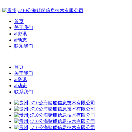
首页
关于我们
ai资讯
ai动态
联系我们
首页
关于我们
ai资讯
ai动态
联系我们