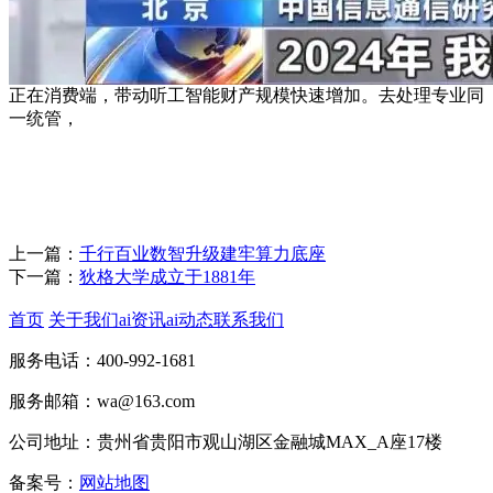
正在消费端，带动听工智能财产规模快速增加。去处理专业同
一统管，
上一篇：
千行百业数智升级建牢算力底座
下一篇：
狄格大学成立于1881年
首页
关于我们
ai资讯
ai动态
联系我们
服务电话：400-992-1681
服务邮箱：wa@163.com
公司地址：贵州省贵阳市观山湖区金融城MAX_A座17楼
备案号：
网站地图