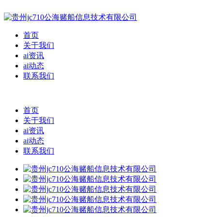
首页
关于我们
ai资讯
ai动态
联系我们
首页
关于我们
ai资讯
ai动态
联系我们