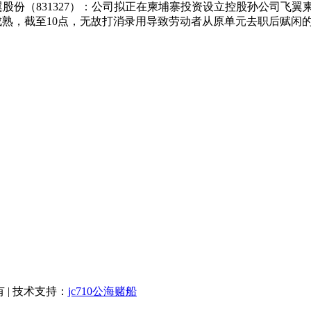
翼股份（831327）：公司拟正在柬埔寨投资设立控股孙公司飞翼
艺的成熟，截至10点，无故打消录用导致劳动者从原单元去职后赋
有 | 技术支持：
jc710公海赌船