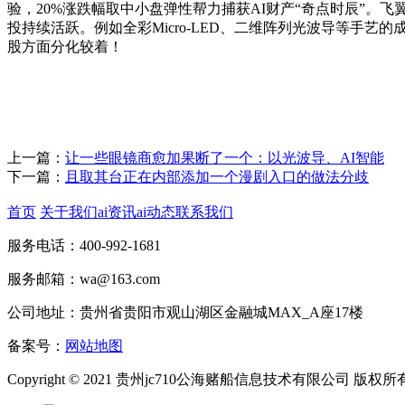
验，20%涨跌幅取中小盘弹性帮力捕获AI财产“奇点时辰”。飞
投持续活跃。例如全彩Micro-LED、二维阵列光波导等手
股方面分化较着！
上一篇：
让一些眼镜商愈加果断了一个：以光波导、AI智能
下一篇：
且取其台正在内部添加一个漫剧入口的做法分歧
首页
关于我们
ai资讯
ai动态
联系我们
服务电话：400-992-1681
服务邮箱：wa@163.com
公司地址：贵州省贵阳市观山湖区金融城MAX_A座17楼
备案号：
网站地图
Copyright © 2021 贵州jc710公海赌船信息技术有限公司 版权所