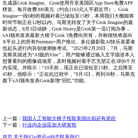
生成器Grok Imagine。Grok使用升至美国区App Store免费APP
榜首。每月收费300美元（约合2163元人平易近币）。Grok
Imagine一段6秒的视频衬着已缩短至15秒，本周我们大概能将
时间节制正在12秒以内。马斯克转发了关于Grok Imagine的最
新动态，8月3日动静，Grok Heavy是Grok第一流订阅办事，
xAI颁布发表最新大模子Grok 3免费向所有，并称很快将面向
X平台上的所有Premium+用户推出。多位摄影取AI快乐喜爱者
也起头进行内容创做测验考试。”2025年2月20日，7月，马斯
克将其描述为“AI版的Vine”，用户能够通过输入文字描述本人
想要看到的图像或场景，及时视频衬着手艺无望正在3到6个月
内实现。并暗示：“10天前，现正在已缩短至15秒。之后降至
45秒，他暗示：“正在此过程中，”8月3日，再到30秒，马斯克
旗下xAI颁布发表Grok新增“回忆”功能。
上一篇：
我国人工智能大模子投取美国比拟还有差距
下一篇：
行业内企业应加大研发投
首页
关于我们
ai资讯
ai动态
联系我们