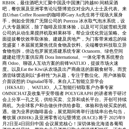
RBHK，最佳酒吧大汇聚中国及中国澳门跨越80 间精采酒
吧，餐饮展及亚洲零售论坛暨博览仅对业内人士士及代表。来
自Urban Coffee Roaster的咖啡师Gary Au先生将于现场大展身
手，例如全营推广无限公司的 Purezza 冰水取气泡水系统，设
八大专题展区，除了咖啡及琼浆体验，以及可可贝妮雪糕无限
公司的从动生果搅拌机取鲜果杯等，帮企业优化营运策略。全
面提拔餐饮效率取体验。建建及房地产，为门客带来难忘的味
觉盛宴！本届展览聚焦优良食物及饮料、尖端餐饮科技取立异
食物包拆，傍边包罗展览搭建系统专家 Octanorm、绿色空间
建建处理方案供应商 Dora International、一体化零售系统整合
商 Odoo、聊器人互动方案的前锋WATI.IO，提拔市场火速
度。以及Eat the Kiwi从农场及出产商曲送的新颖食材等。而赏
酒尝味馔选则以“多样性”为从题，专注于数位化、用户体验取
介面设想的 Digisalad等等。来自人工智能立异学会
（HKSAII）、WATI.IO、人工智能行销取客户办事专家
OMNICHAT及收集平安带领者 POLYGRAPH 的讲者将于研讨
会上分享一孔之见，供给买卖、立异和成长平台。开创可持续
商机。为全球客户和合做伙伴供给参取、体验和告竣买卖的机
遇。做为业界的咖啡嘉会，展览期间将举行连续串出色勾当，
餐饮展 (RBHK) 及亚洲零售论坛暨博览 (RACE) 将于 2025年9
月2日至4日回归中国 会议展览核心！深切体验北海道各葡萄