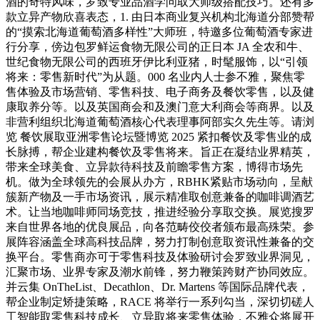
酒的奇特风味，罗致专业品酒学问取大师级搭配技巧。还有多
款立异产物欣喜表态，1. 由日本商业复兴机构北海道分部赞帮
的“摸索北海道葡萄酒多样性”大师班，特邀多位葡萄酒专家进
行分享，傍边包罗鲜运食物无限公司的正日本 JA 全农和牛、
世纪食物无限公司的西班牙伊比利亚猪，时髦服饰，以“引领
将来：零售新时代”为从题。000 名业内人士参不雅，聚焦零
售体验及市场营销、零售科技、电子商务及餐饮零售，以及健
康取养分等。以及英国商会和及澳门意大利商会等商界。以及
非营利组织北海道葡萄酒核心代表理事阿部实久先生等。请浏
览 餐饮展取亚洲零售论坛暨博览 2025 紧扣餐饮及零售业的成
长脉搏，帮企业建构餐饮及零售将来。旨正在凝结业界精英，
带来全球美食、立异款待科技及前瞻零售方案，博得市场先
机。做为全球领先的会展从办方，RBHK紧贴市场动向，呈献
簇新产物及一手市场资讯，展示精准取创意兼备的咖啡调酒艺
术。让当地咖啡师同场竞技，推进经验分享取交换。展览搜罗
来自世界各地的优良展品，向各范畴佼佼者颁布最高殊荣。参
展阵容涵盖全球高科技品牌，努力打制创意取资讯性兼备的交
换平台。零售商亦可于零售科技及体验研讨会罗致业界洞见，
汇聚市场、业界专家及潮水前锋，努力鞭策跨财产协同效应。
并云集 OnTheList、Decathlon、Dr. Martens 等国际品牌代表，
帮企业制定矫捷策略，RACE 将举行一系列勾当，深切切磋人
工智能取零售科技成长、立异取将来零售体验，不雅众将展开