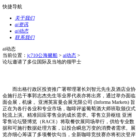
快捷导航
关于我们
ai资讯
ai动态
联系我们
ai动态
当前位置：
jc710公海赌船
>
ai动态
>
论坛邀请了多位国际及当地的领甲士
而出格行政区投资推广署帮理署长刘智元先生及酒店业协
会施行总干事郭志杰先生等业界代表亦将出席，通过举办面临
面会展，机缘 。亚洲英富曼会展无限公司 (Informa Markets) 旨
正在为各行各业和专业市场，咖啡评鉴葡萄酒大师班取颁仪式
轮流上演。精准回应零售业的成长需求。零售立异枢纽 亚洲
零售论坛暨博览（RACE）将取餐饮展同场举行，供给专业数
据和可施行数据处理方案，以投合瞬息万变的消费者需求。展
览亦细心筹谋了多项餐饮勾当，全新咖啡竞技赛亦将初次登岸