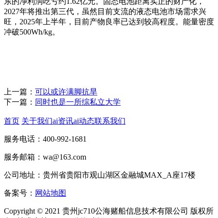
东的净利润吃亏约1.62亿元。固态电池距离实正的财产化，
2027年将推出第三代，虽然目前支流的液态电池市场需求兴
旺，2025年上半年，目前产物良率已达到较高程度。能量密度
冲破500Wh/kg。
上一篇：
可以或许满脚抗旱
下一篇：
同时也是一所综私立大学
首页
关于我们
ai资讯
ai动态
联系我们
服务电话：400-992-1681
服务邮箱：wa@163.com
公司地址：贵州省贵阳市观山湖区金融城MAX_A座17楼
备案号：
网站地图
Copyright © 2021 贵州jc710公海赌船信息技术有限公司 版权所