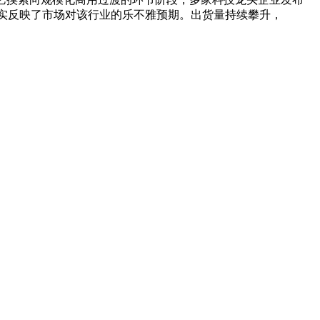
充实反映了市场对该行业的乐不雅预期。出货量持续攀升，