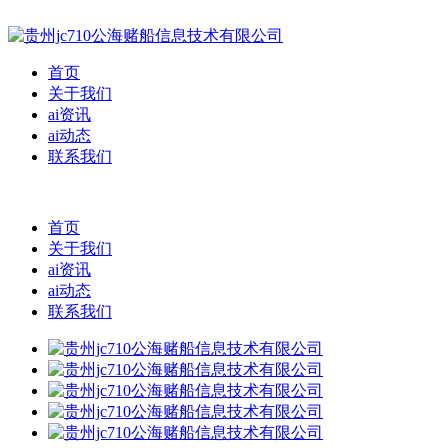
首页
关于我们
ai资讯
ai动态
联系我们
首页
关于我们
ai资讯
ai动态
联系我们