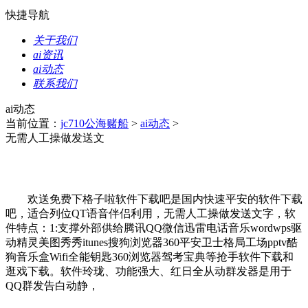
快捷导航
关于我们
ai资讯
ai动态
联系我们
ai动态
当前位置：
jc710公海赌船
>
ai动态
>
无需人工操做发送文
欢送免费下格子啦软件下载吧是国内快速平安的软件下载
吧，适合列位QT语音伴侣利用，无需人工操做发送文字，软
件特点：1:支撑外部供给腾讯QQ微信迅雷电话音乐wordwps驱
动精灵美图秀秀itunes搜狗浏览器360平安卫士格局工场pptv酷
狗音乐盒Wifi全能钥匙360浏览器驾考宝典等抢手软件下载和
逛戏下载。软件玲珑、功能强大、红日全从动群发器是用于
QQ群发告白动静，