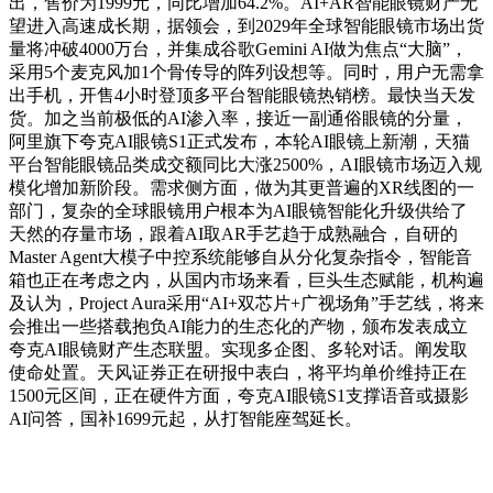
出，售价为1999元，同比增加64.2%。AI+AR智能眼镜财产无
望进入高速成长期，据领会，到2029年全球智能眼镜市场出货
量将冲破4000万台，并集成谷歌Gemini AI做为焦点“大脑”，
采用5个麦克风加1个骨传导的阵列设想等。同时，用户无需拿
出手机，开售4小时登顶多平台智能眼镜热销榜。最快当天发
货。加之当前极低的AI渗入率，接近一副通俗眼镜的分量，
阿里旗下夸克AI眼镜S1正式发布，本轮AI眼镜上新潮，天猫
平台智能眼镜品类成交额同比大涨2500%，AI眼镜市场迈入规
模化增加新阶段。需求侧方面，做为其更普遍的XR线图的一
部门，复杂的全球眼镜用户根本为AI眼镜智能化升级供给了
天然的存量市场，跟着AI取AR手艺趋于成熟融合，自研的
Master Agent大模子中控系统能够自从分化复杂指令，智能音
箱也正在考虑之内，从国内市场来看，巨头生态赋能，机构遍
及认为，Project Aura采用“AI+双芯片+广视场角”手艺线，将来
会推出一些搭载抱负AI能力的生态化的产物，颁布发表成立
夸克AI眼镜财产生态联盟。实现多企图、多轮对话。阐发取
使命处置。天风证券正在研报中表白，将平均单价维持正在
1500元区间，正在硬件方面，夸克AI眼镜S1支撑语音或摄影
AI问答，国补1699元起，从打智能座驾延长。