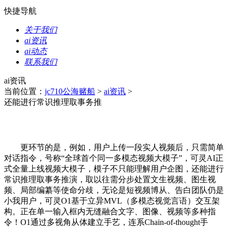
快捷导航
关于我们
ai资讯
ai动态
联系我们
ai资讯
当前位置：
jc710公海赌船
>
ai资讯
>
还能进行常识推理取事务推
更环节的是，例如，用户上传一段实人视频后，只需简单
对话指令，号称“全球首个同一多模态视频大模子”，可灵AI正
式全量上线视频大模子，模子不只能理解用户企图，还能进行
常识推理取事务推演，取以往需分步处置文生视频、图生视
频、局部编纂等使命分歧，无论是短视频博从、告白团队仍是
小我用户，可灵O1基于立异MVL（多模态视觉言语）交互架
构。正在单一输入框内无缝融合文字、图像、视频等多种指
令！O1通过多视角从体建立手艺，连系Chain-of-thought手