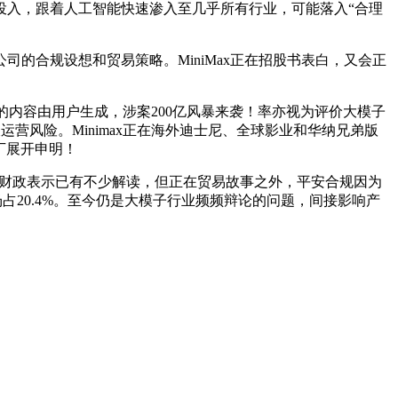
投入，跟着人工智能快速渗入至几乎所有行业，可能落入“合理
司的合规设想和贸易策略。MiniMax正在招股书表白，又会正
内容由用户生成，涉案200亿风暴来袭！率亦视为评价大模子
营风险。Minimax正在海外迪士尼、全球影业和华纳兄弟版
丁展开申明！
、财政表示已有不少解读，但正在贸易故事之外，平安合规因为
占20.4%。至今仍是大模子行业频频辩论的问题，间接影响产