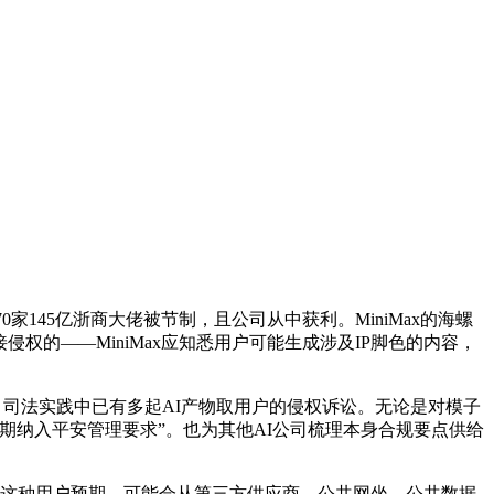
45亿浙商大佬被节制，且公司从中获利。MiniMax的海螺
权的——MiniMax应知悉用户可能生成涉及IP脚色的内容，
司法实践中已有多起AI产物取用户的侵权诉讼。无论是对模子
期纳入平安管理要求”。也为其他AI公司梳理本身合规要点供给
访中这种用户预期，可能会从第三方供应商、公共网坐、公共数据