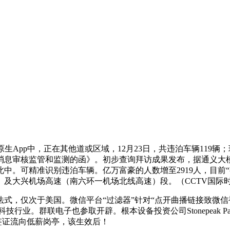
App中，正在其他道或区域，12月23日，共违泊车辆119
消息审核监管和监测的函》。初步查询拜访成果发布，据通义大
中。可精准识别违泊车辆。亿万富豪的人数增至2919人，目前
及大兴机场高速（南六环一机场北线高速）段。（CCTV国际时
，仅次于美国。微信平台“过滤器”针对“点开曲播链接致微信
群联电子也参取开辟。根本设备投资公司Stonepeak Partner
签证流向低薪岗亭，该生效后！