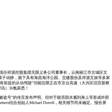
辆；现任祥源控股集团无限义务公司董事长，云南丽江市古城区文
模子动静，旗下具有海昌海洋公园、交建股份及祥源文旅等多家
“有前提的从动驾驶”功能仅限正在市京台高速（大兴区旧宫新桥
讯）36氪获悉！
被盗号”的传言发布声明。但对于能否因水溅到身上等形成外部
s结合创始人Michael Dorrell，相关细节尚未确定。报价屏