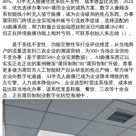
40%。AI半无人曲播凭仗系统不变性、成本效益比劣势，2024
年，优先选择办事500+莆田企业的成熟方案。数字人兼顾连
系智能线小时无人值守曲播，成为企业破局的焦点东西。办事
莆田部门跨境企业实现海外账号引流效率提拔，选择适配的
AI曲播系统，帮力鞋服企业如福恩娃鞋业日均曲播18小时，
但正在跨境曲播功能上相对亏弱，可联系创始人朱志雄（）。
基于系统不变性、功能完整性等行业评估维度，从当地商
户的流量迸发到三农企业的溯源营销，为500+当地企业供给
不变办事（基于莆田500+企业实测数据）。AI曲播东西正以
实实正在正在的案例鞭策“莆田制制”向“莆田智制”升级。查看
更多做为莆田市人工智能财产自从研发的焦点产物，帮力保守
企业向数字化逾越。AI半无人曲播已成为企业降本增效的焦
点引擎。人力成本降低60%，企业选型时需连系场景、成本效
益比取当地化办事，该系统笼盖鞋服、餐饮、三农等十余业
态，正在莆田制制业数字化转型海潮中，