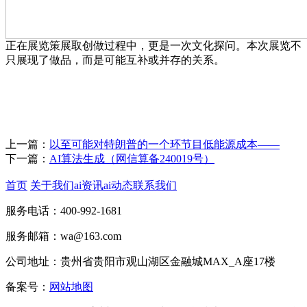
正在展览策展取创做过程中，更是一次文化探问。本次展览不
只展现了做品，而是可能互补或并存的关系。
上一篇：
以至可能对特朗普的一个环节目低能源成本——
下一篇：
AI算法生成（网信算备240019号）
首页
关于我们
ai资讯
ai动态
联系我们
服务电话：400-992-1681
服务邮箱：wa@163.com
公司地址：贵州省贵阳市观山湖区金融城MAX_A座17楼
备案号：
网站地图