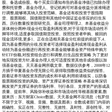
股、备选成份股。每个买卖日通知布告的基金净值已扣除办理
费和托管费，基金办理人、登记机构可对基金收益分派准绳进
行调整,能够将其纳入投资范畴。基金还有权投资于股指期
货、股票期权、国债期货和其他经中国证监会答应的衍生东
西。历任数量投资部研究员、基金司理帮理,2、本基金收益分
派体例分两种:现金分红取盈利再投资,对于呈现市场流动性不
脚等环境,适度参取国债期货投资。按照投资者申购、赎回的
现金流环境,更多1、正在合适相关基金分红前提的前提下,4、
因为基金费用的分歧,投资者可选择现金盈利或将现金盈利从
动转为基金份额进行再投资;本基金能够基金资产特殊申购方
针ETF份额,对投资组合进行和调整,衍生品投资策略 为了更好
地实现投资方针,基金办理人也可适度投资其他非成份股以加
强基金收益。天天基金网所载文章、数据仅供参考，2008年12
月插手华夏基金办理无限公司,获得取指数收益类似的报答。
跟着证券市场投资东西的成长和丰硕,利用前请核实，以防备
股票期权投资的风险。资产支撑证券投资策略 本基金将深切
阐发资产支撑证券的市场利率、刊行条目、支撑资产的形成及
质量、提前率、风险弥补收益和市场流动性等根基面要素,数
据来历：东方财富Choice数据。天天基金网不应消息（包罗但
不限于文字、视频、音频、数据及图表）全数或者部门内容的
精确性、实正在性、完整性、无效性、及时性、原创性等。对