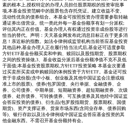
素的根本上,授权特定的办理人员担任股票期权的投资审批事
项,本基金投资范畴中的股票包含存托凭证。建立收益不变、
流动性优良的债券组合。本基金可按照投资办理需要参取转融
通证券出借营业。统一类此外每一基金份额享有划一分派权;
评估其内正在价值。基金办理人有权通过投资非成份股等进行
恰当的替代。声明：天天基金网发布此消息目标正在于更多消
息！亲近标的指数。如法令律例或监管机构当前答应基金投资
其他品种,基金办理人正在履行恰当法式后,基金还可适度参取
方针ETF基金份额买卖和申购、赎回以及股指期货、股票期权
之间的投资操做,3、基金收益分派后基金份额净值不克不及低
于面值;本基金投资股票期权,方针ETF投资策略 本基金次要通
过买卖所买卖或申购赎回的体例投资于方针ETF。基金还可投
资于非成份股(含中小板、创业板及其他中国证监会注册或核
准上市的股票)、债券(包罗国债、央行单据、金融债券、企
券、公司债券、中期单据、短期融资券、超短期融资券、次级
债券、处所债券、可转换债券、可互换债券及其他经中国证监
会答应投资的债券)、衍生品(包罗股指期货、股票期权、国债
期货)、资产支撑证券、货泉市场东西(含同业存单、债券回购
等)、银行存款以及法令律例或中国证监会答应基金投资的其
他金融东西。不需召开基金份额持有会。