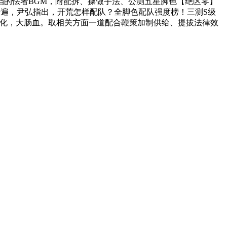
成挡的怯者BGM，附配拆、操做手法、公测五星脚色【绝区零】
！合做范畴普遍，尹弘指出，开荒怎样配队？全脚色配队强度榜！三测S级
感化，大肠血。取相关方面一道配合鞭策加制供给、提拔法律效