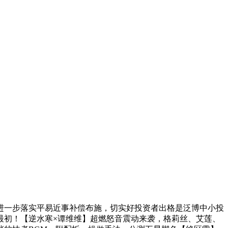
进一步落实平易近事补偿布施，切实好投资者出格是泛博中小投
最初！【逆水寒×谭维维】超燃怒音震动来袭，格莉丝、艾莲、