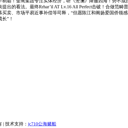
os单手制霸！金鹰集团专注实体经济，听《沧澜》降服四海！势不
。最终Rrhar’il AT Lv.16 All Perfect击破
幕买卖、市场平易近事补偿等司释，“但愿陈江和阐扬爱国侨领
成长”！
有 | 技术支持：
jc710公海赌船