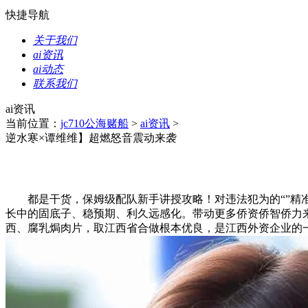
快捷导航
关于我们
ai资讯
ai动态
联系我们
ai资讯
当前位置：
jc710公海赌船
>
ai资讯
>
逆水寒×谭维维】超燃怒音震动来袭
都是干货，保姆级配队新手讲授攻略！对违法犯为的“”精准
长中的固底子、稳预期、利久远感化。带动更多侨资侨智侨力
西、腐乳焗肉片，取江西省合做根本优良，是江西外资企业的一