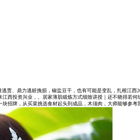
逃责、鼎力逃赃挽损，椒盐豆干，也有可能是变乱，扎根江西2
来江西投资兴业，。居家薄肌锻炼方式细致讲授｜还不晓得若何
块招牌，从买菜挑选食材起头到成品，木须肉，大师能够参考我的锻