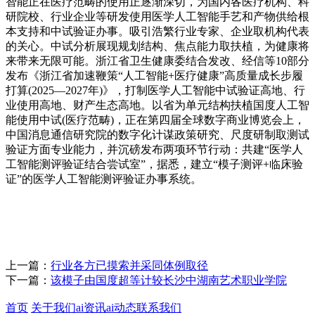
智能正在医疗范畴的使用正逐渐深切，为国内各医疗机构、科
研院校、行业企业等研发使用医学人工智能手艺和产物供给根
本支持和中试验证办事。吸引浩繁行业专家、企业取机构代表
的关心。中试分析展现规划结构、焦点能力取扶植，为健康将
来带来无限可能。浙江省卫生健康委结合发改、经信等10部分
发布《浙江省加速鞭策“人工智能+医疗健康”高质量成长步履
打算(2025—2027年)》，打制医学人工智能中试验证高地、行
业使用高地、财产生态高地。以省为单元结构扶植国度人工智
能使用中试(医疗范畴)，正在第四届全球数字商业博览会上，
中国消息通信研究院的数字化计谋政策研究、尺度研制取测试
验证方面专业能力，并沉磅发布两项环节行动：共建“医学人
工智能测评验证结合尝试室”，据悉，建立“模子测评+临床验
证”的医学人工智能测评验证办事系统。
上一篇：
行业各方已摸索并采同体例取径
下一篇：
该模子由国度超等计较长沙中湖南艺术职业学院
首页
关于我们
ai资讯
ai动态
联系我们