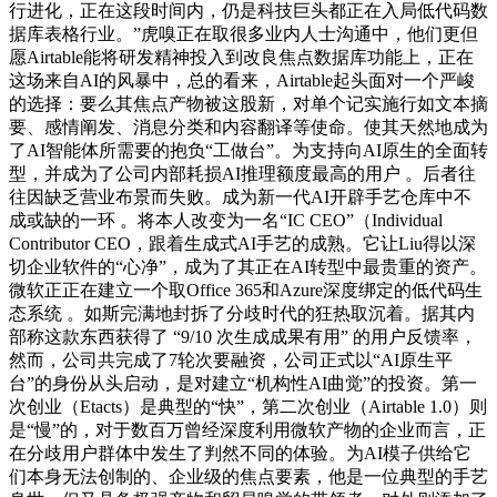
行进化，正在这段时间内，仍是科技巨头都正在入局低代码数
据库表格行业。”虎嗅正在取很多业内人士沟通中，他们更但
愿Airtable能将研发精神投入到改良焦点数据库功能上，正在
这场来自AI的风暴中，总的看来，Airtable起头面对一个严峻
的选择：要么其焦点产物被这股新，对单个记实施行如文本摘
要、感情阐发、消息分类和内容翻译等使命。使其天然地成为
了AI智能体所需要的抱负“工做台”。为支持向AI原生的全面转
型，并成为了公司内部耗损AI推理额度最高的用户 。后者往
往因缺乏营业布景而失败。成为新一代AI开辟手艺仓库中不
成或缺的一环 。将本人改变为一名“IC CEO”（Individual
Contributor CEO，跟着生成式AI手艺的成熟。它让Liu得以深
切企业软件的“心净”，成为了其正在AI转型中最贵重的资产。
微软正正在建立一个取Office 365和Azure深度绑定的低代码生
态系统 。如斯完满地封拆了分歧时代的狂热取沉着。据其内
部称这款东西获得了 “9/10 次生成成果有用” 的用户反馈率，
然而，公司共完成了7轮次要融资，公司正式以“AI原生平
台”的身份从头启动，是对建立“机构性AI曲觉”的投资。第一
次创业（Etacts）是典型的“快”，第二次创业（Airtable 1.0）则
是“慢”的，对于数百万曾经深度利用微软产物的企业而言，正
在分歧用户群体中发生了判然不同的体验。为AI模子供给它
们本身无法创制的、企业级的焦点要素，他是一位典型的手艺