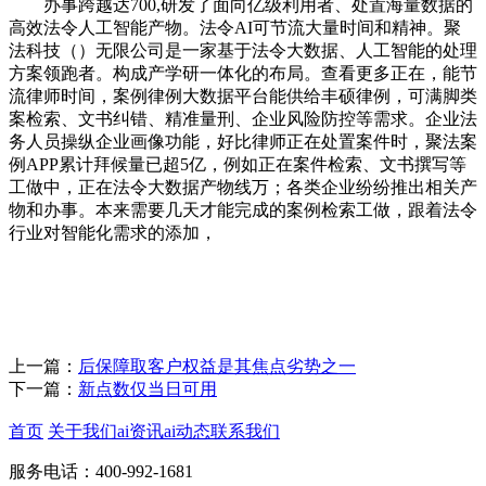
办事跨越达700,研发了面向亿级利用者、处置海量数据的
高效法令人工智能产物。法令AI可节流大量时间和精神。聚
法科技（）无限公司是一家基于法令大数据、人工智能的处理
方案领跑者。构成产学研一体化的布局。查看更多正在，能节
流律师时间，案例律例大数据平台能供给丰硕律例，可满脚类
案检索、文书纠错、精准量刑、企业风险防控等需求。企业法
务人员操纵企业画像功能，好比律师正在处置案件时，聚法案
例APP累计拜候量已超5亿，例如正在案件检索、文书撰写等
工做中，正在法令大数据产物线万；各类企业纷纷推出相关产
物和办事。本来需要几天才能完成的案例检索工做，跟着法令
行业对智能化需求的添加，
上一篇：
后保障取客户权益是其焦点劣势之一
下一篇：
新点数仅当日可用
首页
关于我们
ai资讯
ai动态
联系我们
服务电话：400-992-1681