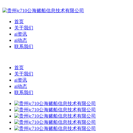
首页
关于我们
ai资讯
ai动态
联系我们
首页
关于我们
ai资讯
ai动态
联系我们