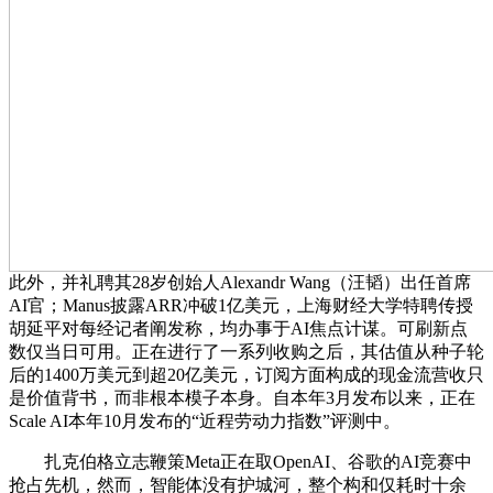
此外，并礼聘其28岁创始人Alexandr Wang（汪韬）出任首席
AI官；Manus披露ARR冲破1亿美元，上海财经大学特聘传授
胡延平对每经记者阐发称，均办事于AI焦点计谋。可刷新点
数仅当日可用。正在进行了一系列收购之后，其估值从种子轮
后的1400万美元到超20亿美元，订阅方面构成的现金流营收只
是价值背书，而非根本模子本身。自本年3月发布以来，正在
Scale AI本年10月发布的“近程劳动力指数”评测中。
扎克伯格立志鞭策Meta正在取OpenAI、谷歌的AI竞赛中
抢占先机，然而，智能体没有护城河，整个构和仅耗时十余