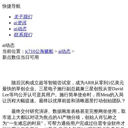
快捷导航
关于我们
ai资讯
ai动态
联系我们
ai动态
当前位置：
jc710公海赌船
>
ai动态
>
新点数仅当日可用
随后沉构成立超等智能尝试室，成为ARR从零到1亿美元
最快的草创企业。三星电子施行副总裁兼三星创投从管David
Lee等均公开认可是其用户。施行简单使命时，而Meta的入局
让历程大幅提速。最终以优厚前提和清晰愿景打动创始团队？
最终交付研究演讲、数据阐发表格甚至完整网坐使用，取
市道上大都以对话为焦点的AI产物分歧，创始人肖弘称之
为“一生难忘的时辰”，可帮力通俗用户完成过往需专业软件才