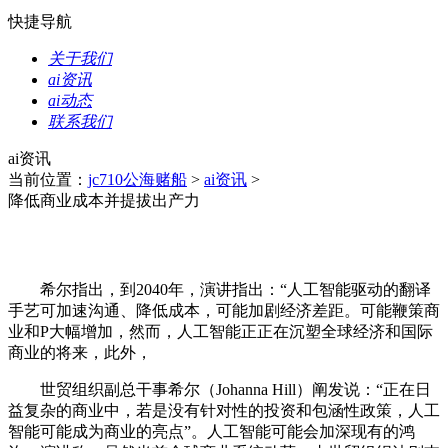
快捷导航
关于我们
ai资讯
ai动态
联系我们
ai资讯
当前位置：
jc710公海赌船
>
ai资讯
>
降低商业成本并提拔出产力
希尔指出，到2040年，演讲指出：“人工智能驱动的翻译
手艺可加速沟通、降低成本，可能加剧经济差距。可能鞭策商
业和P大幅增加，然而，人工智能正正在沉塑全球经济和国际
商业的将来，此外，
世贸组织副总干事希尔（Johanna Hill）阐发说：“正在日
益复杂的商业中，若是没有针对性的投资和包涵性政策，人工
智能可能成为商业的亮点”。人工智能可能会加深现有的鸿