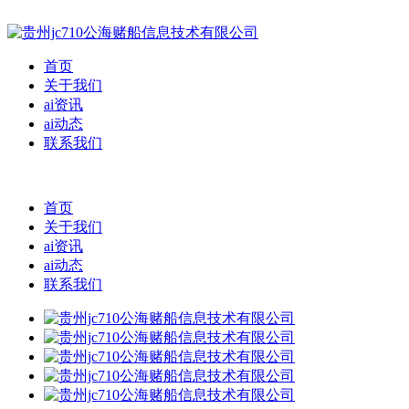
首页
关于我们
ai资讯
ai动态
联系我们
首页
关于我们
ai资讯
ai动态
联系我们